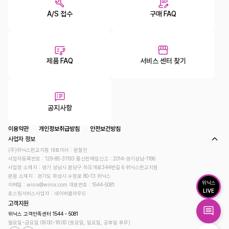
A/S 접수
구매 FAQ
제품 FAQ
서비스 센터 찾기
공지사항
이용약관
개인정보취급방침
안전보건방침
사업자 정보
(주)위닉스판교지점 대표이사 : 윤철민
사업자등록번호 : 129-85-31193
통신판매업신고 : 2014-경기성남-1186
사업장 소재지 : 경기 성남시 분당구 하오개로344번길 6 위닉스판교지점
본점 소재지 : 경기도 화성시 수정로 80-13 위닉스
위닉스
이메일 : winix@winix.com
대표번호 : 1544-5081
LIVE
호스팅서비스사업자 : 네이버클라우드
고객지원
위닉스 고객만족센터 1544 - 5081
월요일~금요일 09:00~18:00 (토요일, 일요일, 공휴일 휴무)