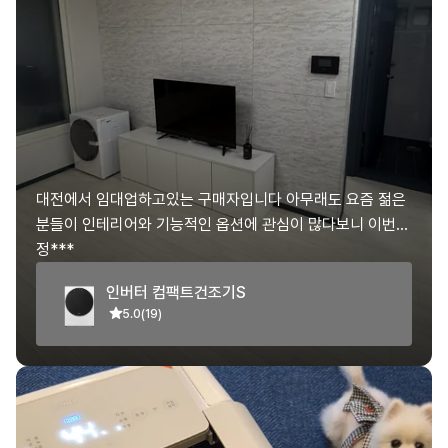
대전에서 임대업하고있는 구매자입니다 아무래도 요즘 젊은
분들이 인테리어와 기능적인 옵션에 관심이 많다보니 이번에
26년형 위닉스 건조기를 구매하게되었습니다 사이즈가 적당
정***
해서 거실 한편에 놓았을때 아담하면서도 거실을 꽉 채워주
인버터 컴팩트건조기S
는 느낌에 완전 마음에 드네요 ㅎ 새로운 세입자가 새출발하
5.0
(19)
는 느낌으로 제가 사용은 해보진 못했지만 ㅎ 인테리어적인
면에서 100점 주고싶습니다 ㅎ 물론 세입자가 사용했을때도
사용상의 만족도도 100점이리라 믿어 의심치 않습니다 ㅎ
공실이 생길때마다 구매해서 비치할예정입니다 ㅎ 앞으로도
이쁜모델 잘부탁드려요 ㅎ 화이팅!위닉스 ㅎ