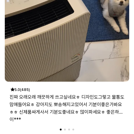
5.0
(485)
진짜 오래오래 깨끗하게 쓰고싶네요ㅎ 디자인도그렇고 물통도
맘에들어요ㅎ 강아지도 뽀송해지고있어서 기분이좋은가봐요
ㅎㅎ 신제품싸게사서 기분도좋네요ㅎ 많이파세요ㅎ 좋은하루
입니다!!!!ㅎㅎ
이***