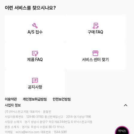
이런 서비스를 찾으시나요?
A/S 접수
구매 FAQ
제품 FAQ
서비스 센터 찾기
공지사항
이용약관
개인정보취급방침
안전보건방침
사업자 정보
(주)위닉스판교지점 대표이사 : 윤철민
사업자등록번호 : 129-85-31193
통신판매업신고 : 2014-경기성남-1186
사업장 소재지 : 경기 성남시 분당구 하오개로344번길 6 위닉스판교지점
본점 소재지 : 경기도 화성시 수정로 80-13 위닉스
위닉스
이메일 : winix@winix.com
대표번호 : 1544-5081