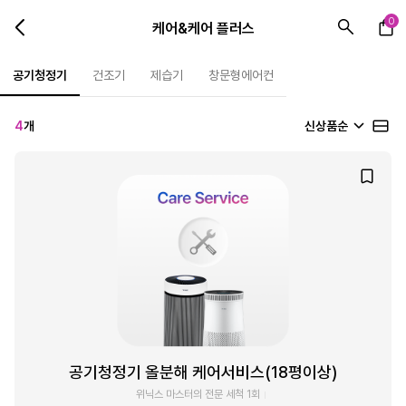
0
케어&케어 플러스
공기청정기
건조기
제습기
창문형에어컨
4
개
신상품순
공기청정기 올분해 케어서비스(18평이상)
위닉스 마스터의 전문 세척 1회