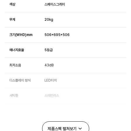
색상
스페이스그레이
무게
20kg
크기(WHD)mm
506*695*506
에너지효율
5등급
최저소음
43dB
디스플레이 방식
LED터치
세탁통
스테인리스
먼지필터
반영구 메쉬필터
주요기능
제품스펙
펼쳐보기