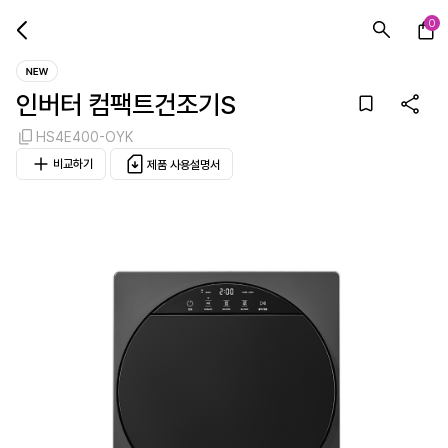
0
인버터 컴팩트건조기S
HS4E400-OYK
비교하기
제품 사용설명서