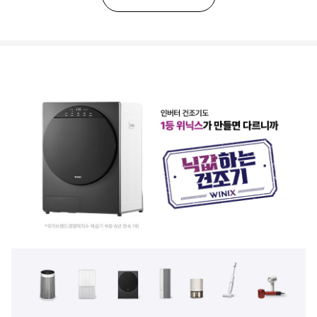
인버터
O
의류케어모드
O
살균모드
O
자동전원꺼짐
O
배기구
O
UV살균
O
기타
무상 A/S
2년(제품등록시)
부품보유기간
5년