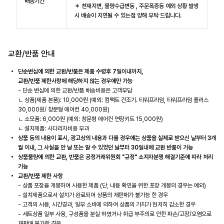
배송기간
＊ 천재지변, 물량수급변동 , 주문폭증등 예외 상황 발생
시 배송이 지연될 수 있는점 양해 부탁 드립니다.
교환/반품 안내
단순변심에 의한 교환/반품은 제품 수령후 7일이내까지,
교환/반품 제한사항에 해당하지 않는 경우에만 가능
- 단순 변심에 의한 교환/반품 배송비용은 고객부담
ㄴ 상품(제품 본품): 10,000원 (예외: 컴팩트 건조기. 타워프라임, 타워프라임 플러스
30,000원/ 창문형 에어컨 40,000원)
ㄴ 소모품: 6,000원 (예외: 창문형 에어컨 연장키트 15,000원)
ㄴ 설치제품: 사다리차비용 부과
상품 등의 내용이 표시, 광고상의 내용과 다를 경우에는 상품을 실제로 받으신 날부터 3개
월 이내, 그 사실을 안 날 또는 알 수 있었던 날부터 30일내에 교환 반품이 가능
상품불량에 의한 교환, 반품은 공정거래위원회 "규정" 소지자분쟁 해결기준에 따라 처리
가능
교환/반품 제한 사항
- 상품 포장을 개봉하여 사용한 제품 (단, 내용 확인을 위한 포장 개봉의 경우는 예외)
- 설치제품으로서 설치가 완료되어 상품의 재판매가 불가능 한 경우
- 고객의 사용, 시간경과, 일부 소비에 의하여 상품의 가치가 현저히 감소한 경우
- 세트상품 일부 사용, 구성품을 분실 하였거나 취급 부주의로 인한 파손/고장/오염으로
재판매 불가한 경우