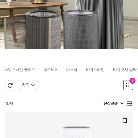
타워프라임 플러스
마스터S
마스터
타워프라임
타워엣지 컴팩
0
가격
10
개
신상품순