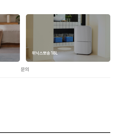
위닉스뽀송 18L
문의