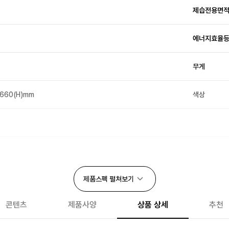
제습전용면
에너지효율
무게
×660(H)mm
색상
연속배수기능
제품스펙
펼쳐보기
성에제거
콘텐츠
제품사양
상품 상세
추천
목표습도 설정