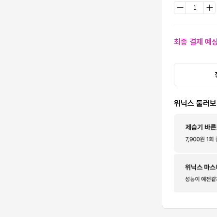
최종 결제 예
위닉스 둘러