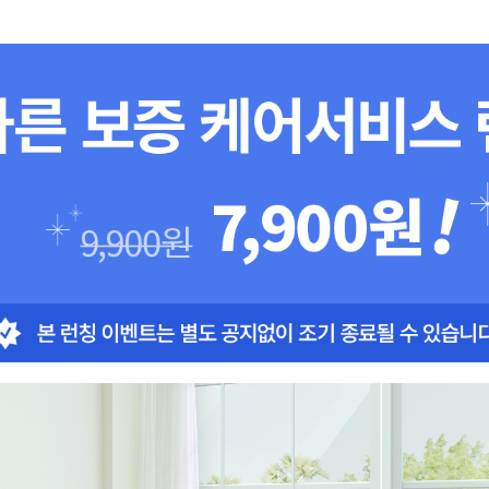
내부건조
스마트폰제어
타이머
집중건조키트 포함
부품보유기간