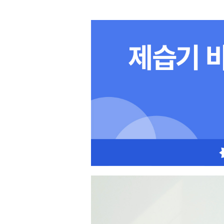
수위표시창
O
차일드락
O
UV살균
O
저소음모드
O
터보운전
O
기타
무상 A/S
2년(제품등록시)
KC인증
O