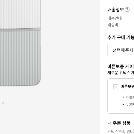
배송정보
배송안내
배송비
추가 구매 가
바른보증 케
새로운 위닉스 
바른보증
바른보
50만
내 주문 상품
위닉스뽀송 인버터