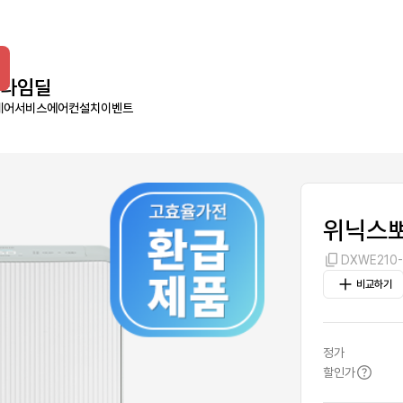
타임딜
케어서비스
에어컨설치
이벤트
위닉스뽀
DXWE210
비교하기
정가
할인가