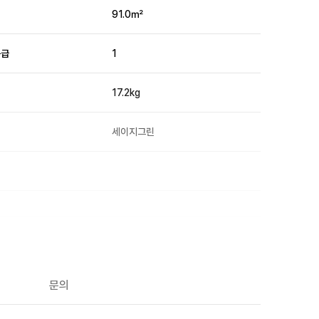
적
91.0㎡
등급
1
17.2kg
세이지그린
O
O
문의
O