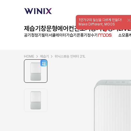
1인가구의 일상을 다르게 만들다!
Make Different, MOOS
제습기
창문형에어컨
건조기
공기청정기
LIVE
공기청정기필터
서큘레이터
가습기
온풍기
정수기
소모품
HOME
제습기
위닉스뽀송 인버터 21L