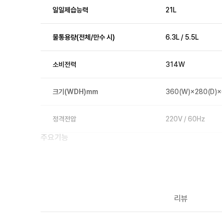
일일제습능력
21L
물통용량(전체/만수 시)
6.3L / 5.5L
소비전력
314W
크기(WDH)mm
360(W)×280(D)
정격전압
220V / 60Hz
주요기능
인버터
O
만수정지기능
O
리뷰
현재 습도표시
O