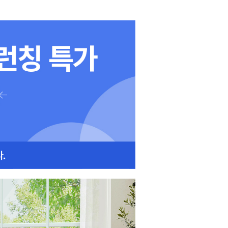
O
O
O
X
7년