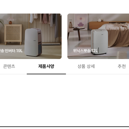
송 인버터 19L
위닉스뽀송 12L
콘텐츠
제품사양
상품 상세
추천