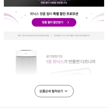
일체형필터
O
기타
무상 A/S
2년(제품등록시)
KC인증
7년
상품상세
펼쳐보기