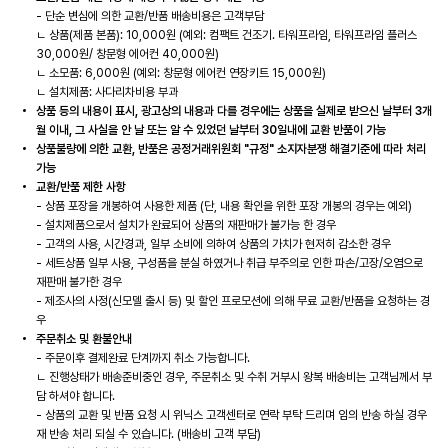
- 단순 변심에 의한 교환/반품 배송비용은 고객부담
ㄴ 상품(제품 본품): 10,000원 (예외: 컴팩트 건조기. 타워프라임, 타워프라임 플러스
30,000원/ 창문형 에어컨 40,000원)
ㄴ 소모품: 6,000원 (예외: 창문형 에어컨 연장키트 15,000원)
ㄴ 설치제품: 사다리차비용 부과
상품 등의 내용이 표시, 광고상의 내용과 다를 경우에는 상품을 실제로 받으신 날부터 3개
월 이내, 그 사실을 안 날 또는 알 수 있었던 날부터 30일내에 교환 반품이 가능
상품불량에 의한 교환, 반품은 공정거래위원회 "규정" 소지자분쟁 해결기준에 따라 처리
가능
교환/반품 제한 사항
- 상품 포장을 개봉하여 사용한 제품 (단, 내용 확인을 위한 포장 개봉의 경우는 예외)
- 설치제품으로서 설치가 완료되어 상품의 재판매가 불가능 한 경우
- 고객의 사용, 시간경과, 일부 소비에 의하여 상품의 가치가 현저히 감소한 경우
- 세트상품 일부 사용, 구성품을 분실 하였거나 취급 부주의로 인한 파손/고장/오염으로
재판매 불가한 경우
- 제조사의 사정(신모델 출시 등) 및 할인 프로모션에 의해 무료 교환/반품을 요청하는 경
우
주문취소 및 환불안내
- 주문이후 결제완료 단계까지 취소 가능합니다.
ㄴ 진행상태가 배송준비중인 경우, 주문취소 및 수취 거부시 왕복 배송비는 고객님께서 부
담 하셔야 합니다.
- 상품의 교환 및 반품 요청 시 위닉스 고객센터로 연락 부탁 드리며 임의 반송 하실 경우
재 반송 처리 되실 수 있습니다. (배송비 고객 부담)