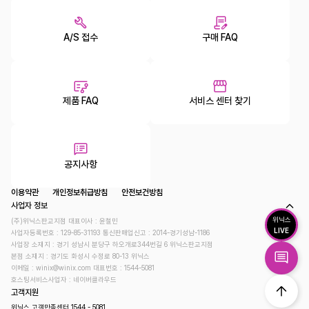
A/S 접수
구매 FAQ
제품 FAQ
서비스 센터 찾기
공지사항
이용약관
개인정보취급방침
안전보건방침
사업자 정보
위닉스
(주)위닉스판교지점 대표이사 : 윤철민
LIVE
사업자등록번호 : 129-85-31193
통신판매업신고 : 2014-경기성남-1186
사업장 소재지 : 경기 성남시 분당구 하오개로344번길 6 위닉스판교지점
본점 소재지 : 경기도 화성시 수정로 80-13 위닉스
이메일 : winix@winix.com
대표번호 : 1544-5081
호스팅서비스사업자 : 네이버클라우드
고객지원
위닉스 고객만족센터 1544 - 5081