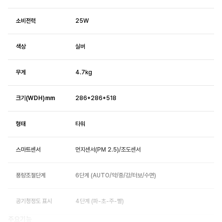
소비전력
25W
색상
실버
무게
4.7kg
크기(WDH)mm
286*286*518
형태
타워
스마트센서
먼지센서(PM 2.5)/조도센서
풍량조절단계
6단계 (AUTO/약/중/강/터보/수면)
공기청정도 표시
4단계 (파-초-주-빨)
주요기능