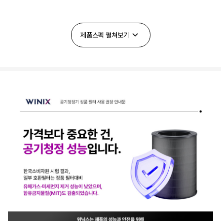
필터교환 표시
O
제품스펙
펼쳐보기
스마트폰 제어
X
차일드락
X
플러스(펫) 필터
O
슈퍼청정모드
O
이동바퀴
X
KC인증
O
CA인증
O