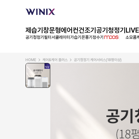
제습기
창문형에어컨
건조기
공기청정기
LIVE
공기청정기필터
서큘레이터
가습기
온풍기
정수기
소모품
HOME
케어&케어 플러스
공기청정기 케어서비스(18평이상)