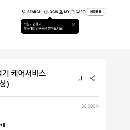
SEARCH
LOGIN
MY
CART
제품등록
회원가입하고
첫구매할인쿠폰을 받아보세요!
회사소개
고객지원
기업특판
정기 케어서비스
상)
50,000원
안내