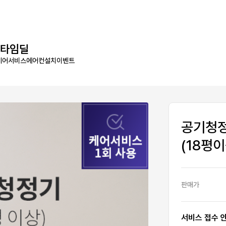
타임딜
케어서비스
에어컨설치
이벤트
공기청
(18평이
판매가
서비스 접수 